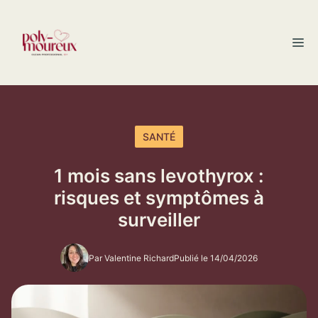
Aller
au
M
contenu
SANTÉ
1 mois sans levothyrox :
risques et symptômes à
surveiller
Par Valentine Richard
Publié le 14/04/2026