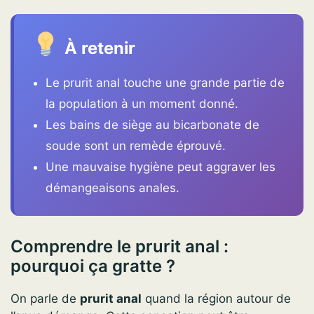
À retenir
Le prurit anal touche une grande partie de
la population à un moment donné.
Les bains de siège au bicarbonate de
soude sont un remède éprouvé.
Une mauvaise hygiène peut aggraver les
démangeaisons anales.
Comprendre le prurit anal :
pourquoi ça gratte ?
On parle de
prurit anal
quand la région autour de