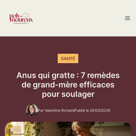
Aller
au
M
contenu
SANTÉ
Anus qui gratte : 7 remèdes
de grand-mère efficaces
pour soulager
Par Valentine Richard
Publié le 20/05/2026