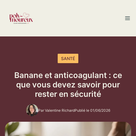
Aller
au
M
contenu
SANTÉ
Banane et anticoagulant : ce
que vous devez savoir pour
rester en sécurité
Par Valentine Richard
Publié le 01/06/2026