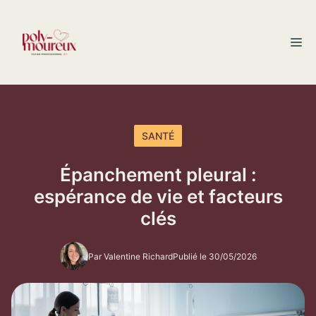
Aller
au
M
contenu
SANTÉ
Épanchement pleural :
espérance de vie et facteurs
clés
Par Valentine Richard
Publié le 30/05/2026