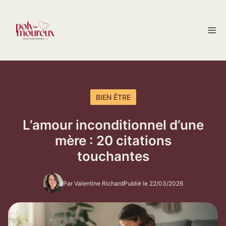
Aller
au
M
contenu
BIEN ÊTRE
L’amour inconditionnel d’une
mère : 20 citations
touchantes
Par Valentine Richard
Publié le 22/03/2026