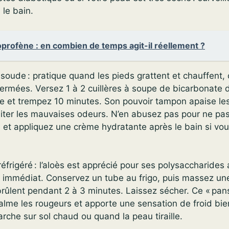
 le bain.
profène : en combien de temps agit-il réellement ?
soude : pratique quand les pieds grattent et chauffent,
fermées. Versez 1 à 2 cuillères à soupe de bicarbonate
e et trempez 10 minutes. Son pouvoir tampon apaise les 
miter les mauvaises odeurs. N’en abusez pas pour ne pas
u, et appliquez une crème hydratante après le bain si vo
réfrigéré : l’aloès est apprécié pour ses polysaccharides
r immédiat. Conservez un tube au frigo, puis massez un
brûlent pendant 2 à 3 minutes. Laissez sécher. Ce « pa
alme les rougeurs et apporte une sensation de froid bie
rche sur sol chaud ou quand la peau tiraille.