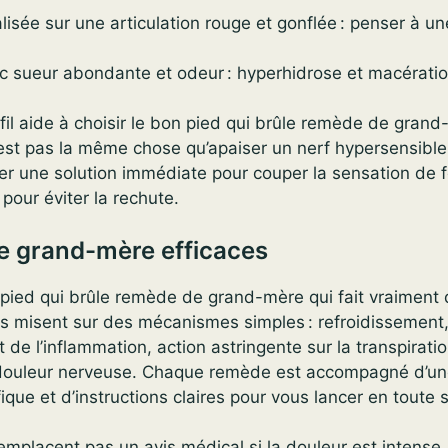
lisée sur une articulation rouge et gonflée : penser à un
c sueur abondante et odeur : hyperhidrose et macération
rofil aide à choisir le bon pied qui brûle remède de grand
’est pas la même chose qu’apaiser un nerf hypersensible.
er une solution immédiate pour couper la sensation de 
 pour éviter la rechute.
e grand-mère efficaces
pied qui brûle remède de grand-mère qui fait vraiment 
s misent sur des mécanismes simples : refroidissement,
de l’inflammation, action astringente sur la transpirati
douleur nerveuse. Chaque remède est accompagné d’un
fique et d’instructions claires pour vous lancer en toute s
emplacent pas un avis médical si la douleur est intense