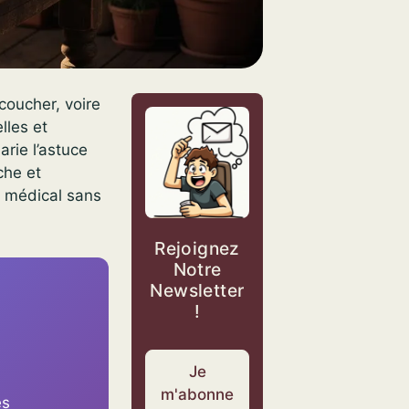
coucher, voire
lles et
rie l’astuce
che et
s médical sans
Rejoignez
Notre
Newsletter
!
Je
m'abonne
es