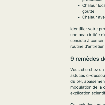
Chaleur loca
goutte.
Chaleur ave
Identifier votre p
une peau irritée n
consiste à combin
routine d’entretien
9 remèdes d
Vous cherchez un 
astuces ci-dessou
du pH, apaisement 
modulation de la 
explication scienti
Ces solutions ne r