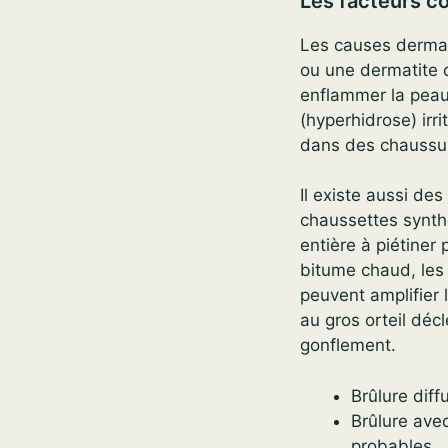
Les facteurs c
Les causes dermat
ou une dermatite 
enflammer la peau 
(hyperhidrose) irri
dans des chaussu
Il existe aussi de
chaussettes synth
entière à piétiner
bitume chaud, les
peuvent amplifier 
au gros orteil déc
gonflement.
Brûlure dif
Brûlure ave
probables.