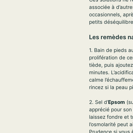
associée à d’autr
occasionnels, apr
petits déséquilibr
Les remèdes na
1. Bain de pieds 
prolifération de c
tiède, puis ajoute
minutes. L’acidific
calme l’échauffeme
rincez si la peau p
2. Sel d’
Epsom
(su
apprécié pour son 
laissez fondre et 
l’osmolarité peut 
Prudence si vous ê