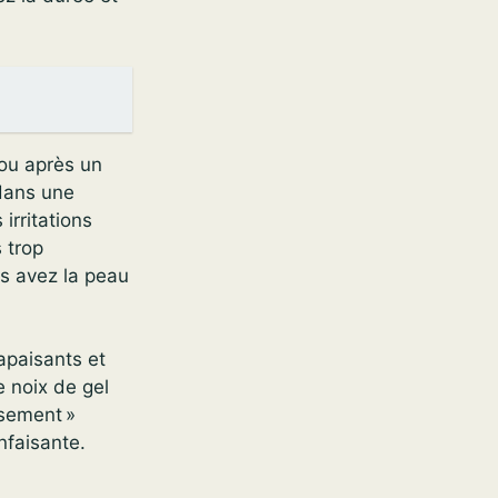
 ou après un
 dans une
irritations
 trop
us avez la peau
 apaisants et
e noix de gel
nsement »
nfaisante.