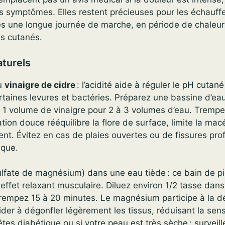
es symptômes. Elles restent précieuses pour les échauf
ès une longue journée de marche, en période de chaleur
es cutanés.
turels
au
vinaigre de cidre
: l’acidité aide à réguler le pH cutané 
ertaines levures et bactéries. Préparez une bassine d’ea
z 1 volume de vinaigre pour 2 à 3 volumes d’eau. Trempe
ation douce rééquilibre la flore de surface, limite la mac
nt. Évitez en cas de plaies ouvertes ou de fissures pro
ique.
lfate de magnésium) dans une eau tiède : ce bain de p
effet relaxant musculaire. Diluez environ 1/2 tasse dan
trempez 15 à 20 minutes. Le magnésium participe à la d
aider à dégonfler légèrement les tissus, réduisant la sen
tes diabétique ou si votre peau est très sèche : surveill