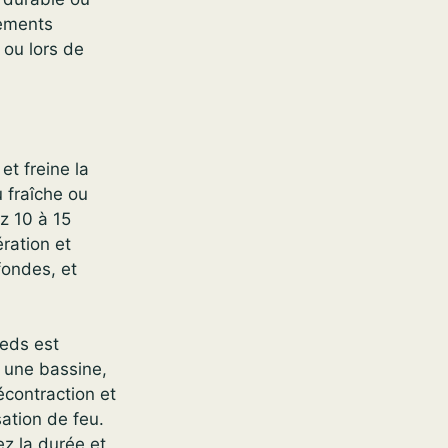
fements
 ou lors de
et freine la
u fraîche ou
z 10 à 15
ération et
fondes, et
ieds est
s une bassine,
écontraction et
sation de feu.
ez la durée et