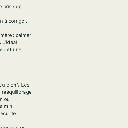
e crise de
 à corriger.
-mère : calmer
 L’idéal
feu et une
du bien ? Les
 rééquilibrage
on ou
e mini
écurité.
, durable ou