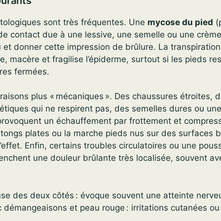
ourants
ologiques sont très fréquentes. Une
mycose du pied
(p
de contact due à une lessive, une semelle ou une crèm
et donner cette impression de brûlure. La transpiratio
te, macère et fragilise l’épiderme, surtout si les pieds r
res fermées.
s raisons plus « mécaniques ». Des chaussures étroites, 
étiques qui ne respirent pas, des semelles dures ou une
 provoquent un échauffement par frottement et compressi
 tongs plates ou la marche pieds nus sur des surfaces b
l’effet. Enfin, certains troubles circulatoires ou une pou
lenchent une douleur brûlante très localisée, souvent av
fuse des deux côtés : évoque souvent une atteinte nerve
c démangeaisons et peau rouge : irritations cutanées o