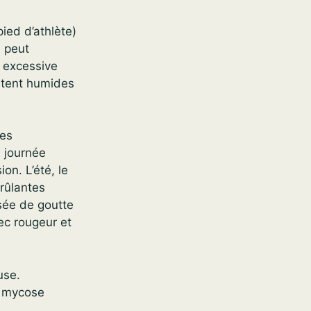
ied d’athlète)
e peut
n excessive
estent humides
des
 journée
on. L’été, le
rûlantes
ssée de goutte
ec rougeur et
use.
u mycose