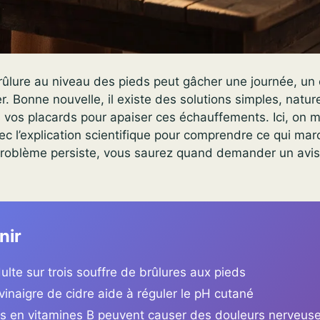
ûlure au niveau des pieds peut gâcher une journée, un 
. Bonne nouvelle, il existe des solutions simples, nature
vos placards pour apaiser ces échauffements. Ici, on ma
 l’explication scientifique pour comprendre ce qui mar
e problème persiste, vous saurez quand demander un avi
nir
ulte sur trois souffre de brûlures aux pieds
 vinaigre de cidre aide à réguler le pH cutané
s en vitamines B peuvent causer des douleurs nerveus