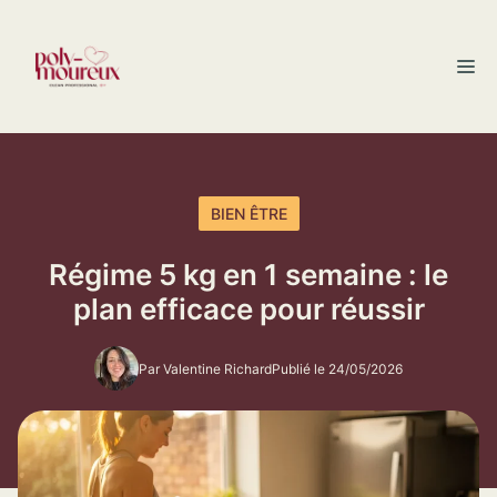
Aller
au
M
contenu
BIEN ÊTRE
Régime 5 kg en 1 semaine : le
plan efficace pour réussir
Par Valentine Richard
Publié le 24/05/2026