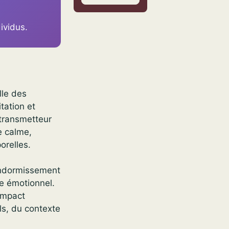
ividus.
lle des
itation et
otransmetteur
e calme,
orelles.
’endormissement
e émotionnel.
impact
ls, du contexte