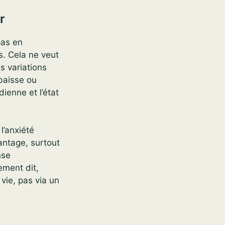
r
pas en
s. Cela ne veut
s variations
baisse ou
dienne et l’état
l’anxiété
antage, surtout
nse
ement dit,
 vie, pas via un