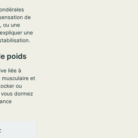
pondérales
sensation de
, ou une
expliquer une
tabilisation.
le poids
ve liée à
e musculaire et
stocker ou
si vous dormez
lance
r