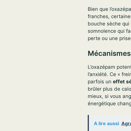
Bien que l’oxazépa
franches, certain
bouche sèche qui 
somnolence qui fa
perte ou une prise
Mécanismes d
L’oxazépam potentia
l’anxiété. Ce « fr
parfois un
effet s
brûler plus de cal
mieux, si vous an
énergétique chang
A lire aussi
Agra