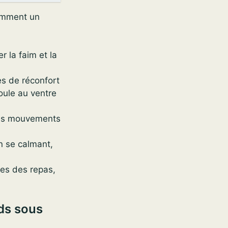
comment un
r la faim et la
es de réconfort
boule au ventre
r les mouvements
en se calmant,
res des repas,
ds sous