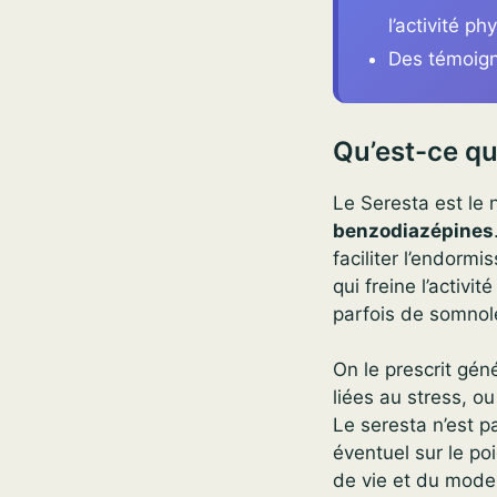
l’activité ph
Des témoigna
Qu’est-ce qu
Le Seresta est le
benzodiazépines
faciliter l’endormi
qui freine l’activ
parfois de somnole
On le prescrit gén
liées au stress, 
Le seresta n’est p
éventuel sur le po
de vie et du mode 