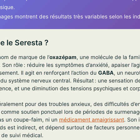
ysique.
ges montrent des résultats très variables selon les ind
e le Seresta ?
 nom de marque de l’
oxazépam
, une molécule de la fami
. Son rôle : réduire les symptômes d’anxiété, apaiser l’ag
ssement. Il agit en renforçant l’action du
GABA
, un neur
ité du système nerveux central. Résultat : une sensation d
nce, et une diminution des tensions psychiques et corp
éralement pour des troubles anxieux, des difficultés d
ou comme soutien ponctuel lors de périodes de surmenag
as un coupe-faim, ni un
médicament amaigrissant
. Son 
ids est indirect, et dépend surtout de facteurs personne
de suivi médical.