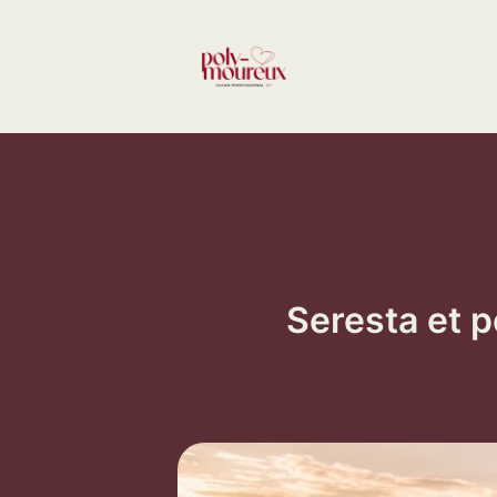
Aller
au
contenu
Seresta et p