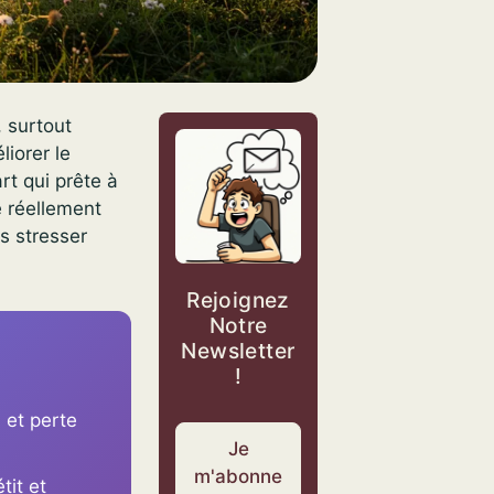
, surtout
liorer le
rt qui prête à
e réellement
s stresser
Rejoignez
Notre
Newsletter
!
 et perte
Je
m'abonne
tit et