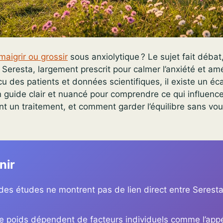
maigrir ou grossir
sous anxiolytique ? Le sujet fait débat
Seresta, largement prescrit pour calmer l’anxiété et amé
u des patients et données scientifiques, il existe un éca
n guide clair et nuancé pour comprendre ce qui influenc
t un traitement, et comment garder l’équilibre sans vou
nir
des études ne montrent pas de lien direct entre Seresta
e poids dépendent de facteurs individuels comme l’appé