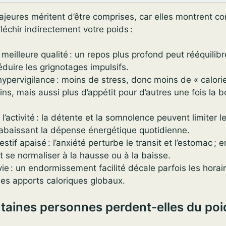
ajeures méritent d’être comprises, car elles montrent 
léchir indirectement votre poids :
eilleure qualité : un repos plus profond peut rééquilibre
réduire les grignotages impulsifs.
hypervigilance : moins de stress, donc moins de « calori
ins, mais aussi plus d’appétit pour d’autres une fois la 
 l’activité : la détente et la somnolence peuvent limite
abaissant la dépense énergétique quotidienne.
estif apaisé : l’anxiété perturbe le transit et l’estomac ; 
ut se normaliser à la hausse ou à la baisse.
e : un endormissement facilité décale parfois les horai
les apports caloriques globaux.
taines personnes perdent-elles du poi